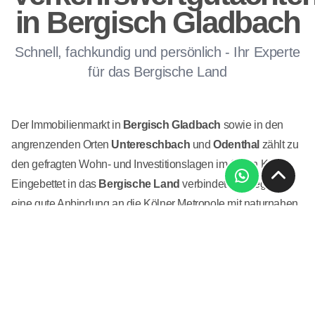
in Bergisch Gladbach
Schnell, fachkundig und persönlich - Ihr Experte
für das Bergische Land
Der Immobilienmarkt in
Bergisch Gladbach
sowie in den
angrenzenden Orten
Untereschbach
und
Odenthal
zählt zu
den gefragten Wohn- und Investitionslagen im Osten Kölns.
Eingebettet in das
Bergische Land
verbindet die Region
eine gute Anbindung an die Kölner Metropole mit naturnahen
Wohnlagen, gewachsenen Ortskernen und einer hohen
Lebensqualität. Diese Kombination wirkt sich unmittelbar auf
die Immobilienpreise und die Anforderungen an eine
fachgerechte Wertermittlung aus.
Die Bebauungsstruktur ist vielfältig: Sie reicht von historischen