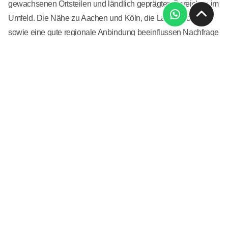
gewachsenen Ortsteilen und ländlich geprägten Bereichen im
Umfeld. Die Nähe zu Aachen und Köln, die Lage an der Rur
sowie eine gute regionale Anbindung beeinflussen Nachfrage
und Wertentwicklung. Unterschiedliche Bauformen und
Nutzungen erfordern eine differenzierte, standortbezogene
Immobilienbewertung.
Eine
professionelle Immobilienbewertung in Düren
schafft
Klarheit in vielen Situationen: beim geplanten
Immobilienverkauf, bei der Regelung von
Eigentumsverhältnissen, im Rahmen einer Trennung oder zur
realistischen Einschätzung des aktuellen Marktwerts von
Wohnung, Haus oder Grundstück. Eine unabhängige
Wertermittlung bildet dabei eine sachliche und
nachvollziehbare Grundlage für fundierte Entscheidungen.
Der Immobilienbestand in Düren reicht von klassischen Ein-
und Zweifamilienhäusern sowie Mehrfamilienhäusern der