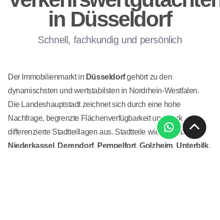
in Düsseldorf
Schnell, fachkundig und persönlich
Der Immobilienmarkt in
Düsseldorf
gehört zu den
dynamischsten und wertstabilsten in Nordrhein-Westfalen.
Die Landeshauptstadt zeichnet sich durch eine hohe
Nachfrage, begrenzte Flächenverfügbarkeit und stark
differenzierte Stadtteillagen aus. Stadtteile wie
Oberkassel
,
Niederkassel
,
Derendorf
,
Pempelfort
,
Golzheim
,
Unterbilk
,
Carlstadt
,
Benrath
,
Kaiserswerth
,
Gerresheim
oder
Flingern
weisen jeweils eigene Marktstrukturen, Preisniveaus
und wertrelevante Besonderheiten auf. Eine fundierte
Immobilienbewertung in Düsseldorf erfordert daher eine
präzise Betrachtung der jeweiligen Lage und