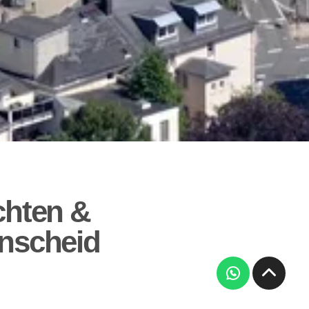
hten &
enscheid