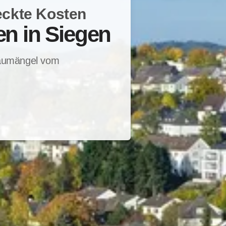
eckte Kosten
n in Siegen
Baumängel vom