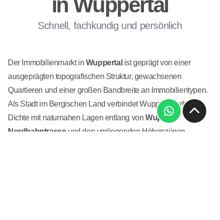
in Wuppertal
Schnell, fachkundig und persönlich
Der Immobilienmarkt in
Wuppertal
ist geprägt von einer
ausgeprägten topografischen Struktur, gewachsenen
Quartieren und einer großen Bandbreite an Immobilientypen.
Als Stadt im Bergischen Land verbindet Wuppertal urbane
Dichte mit naturnahen Lagen entlang von
Wupper
,
Nordbahntrasse
und den umliegenden Höhenzügen.
Stadtteile wie
Elberfeld
,
Barmen
,
Cronenberg
,
Ronsdorf
,
Vohwinkel
oder
Langerfeld
weisen jeweils eigene
Marktstrukturen, Bauformen und wertrelevante
Besonderheiten auf. Eine differenzierte, standortbezogene
Immobilienbewertung ist daher unerlässlich.
Eine
professionelle Immobilienbewertung in Wuppertal