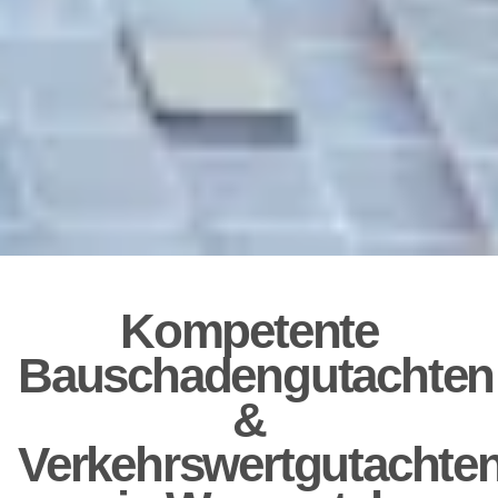
Kompetente
Bauschadengutachten
&
Verkehrswertgutachte